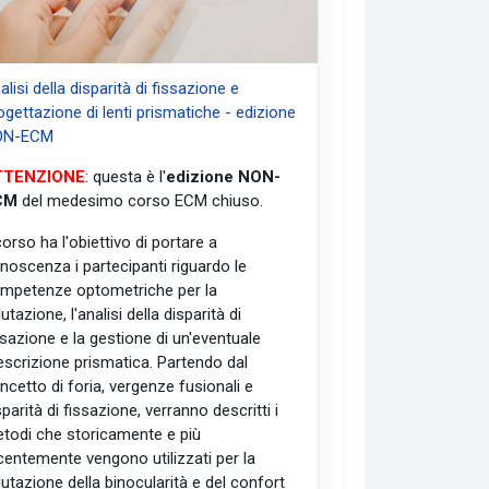
alisi della disparità di fissazione e
ogettazione di lenti prismatiche - edizione
ON-ECM
TTENZIONE
: questa è l'
edizione NON-
CM
del medesimo corso ECM chiuso.
 corso ha l'obiettivo di portare a
noscenza i partecipanti riguardo le
mpetenze optometriche per la
lutazione, l'analisi della disparità di
ssazione e la gestione di un'eventuale
escrizione prismatica. Partendo dal
ncetto di foria, vergenze fusionali e
sparità di fissazione, verranno descritti i
todi che storicamente e più
centemente vengono utilizzati per la
lutazione della binocularità e del confort