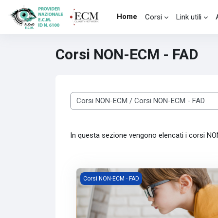
Vai al contenuto principale
Home
Corsi
Link utili
Corsi NON-ECM - FAD
Categorie di corso
In questa sezione vengono elencati i corsi N
Immagine del corso Miopia: gestione e nu
Corsi NON-ECM - FAD