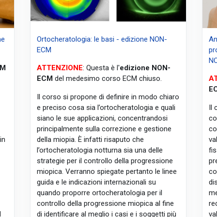
ne
Ortocheratologia: le basi - edizione NON-
An
ECM
pr
N
CM
ATTENZIONE
: Questa è l'
edizione NON-
ECM
del medesimo corso ECM chiuso.
A
E
Il corso si propone di definire in modo chiaro
e preciso cosa sia l’ortocheratologia e quali
Il
siano le sue applicazioni, concentrandosi
co
principalmente sulla correzione e gestione
co
in
della miopia. È infatti risaputo che
va
l’ortocheratologia notturna sia una delle
fi
strategie per il controllo della progressione
pr
miopica. Verranno spiegate pertanto le linee
co
guida e le indicazioni internazionali su
di
quando proporre ortocheratologia per il
me
controllo della progressione miopica al fine
re
l
di identificare al meglio i casi e i soggetti più
va