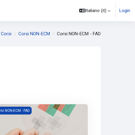
Italiano ‎(it)‎
Login
Corsi
Corsi NON-ECM
Corsi NON-ECM - FAD
e NON-ECM
agine del corso Analisi della disparità di fissazione e progettazion
rsi NON-ECM - FAD