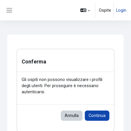
Vai al contenuto principale
Ospite
Login
Pannello laterale
Conferma
Gli ospiti non possono visualizzare i profili
degli utenti. Per proseguire è necessario
autenticarsi.
Annulla
Continua