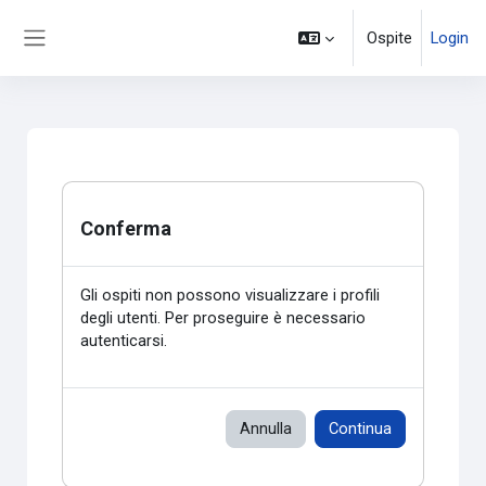
Vai al contenuto principale
Ospite
Login
Pannello laterale
Conferma
Gli ospiti non possono visualizzare i profili
degli utenti. Per proseguire è necessario
autenticarsi.
Annulla
Continua