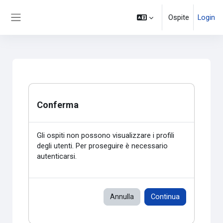
Vai al contenuto principale
Ospite
Login
Pannello laterale
Conferma
Gli ospiti non possono visualizzare i profili
degli utenti. Per proseguire è necessario
autenticarsi.
Annulla
Continua