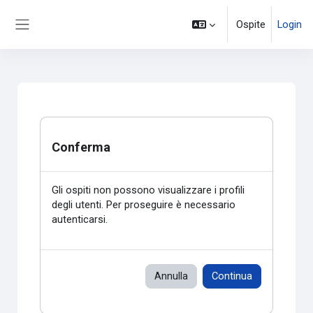
Vai al contenuto principale
Ospite
Login
Pannello laterale
Conferma
Gli ospiti non possono visualizzare i profili
degli utenti. Per proseguire è necessario
autenticarsi.
Annulla
Continua