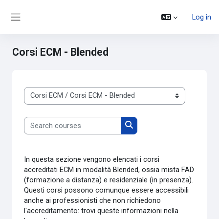
Skip to main content
Log in
Side panel
Corsi ECM - Blended
Course categories
Search courses
Search courses
In questa sezione vengono elencati i corsi
accreditati ECM in modalità Blended, ossia mista FAD
(formazione a distanza) e residenziale (in presenza).
Questi corsi possono comunque essere accessibili
anche ai professionisti che non richiedono
l'accreditamento: trovi queste informazioni nella