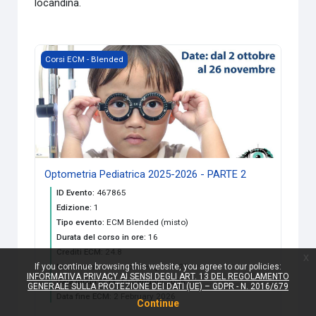
locandina.
Course image Optometria Pediatrica 2025-2026 - PARTE 2
Corsi ECM - Blended
Optometria Pediatrica 2025-2026 - PARTE 2
ID Evento
:
467865
Edizione
:
1
Tipo evento
:
ECM Blended (misto)
Durata del corso in ore
:
16
Crediti ECM
:
24.8
x
If you continue browsing this website, you agree to our policies:
Numero massimo partecipanti
:
25
INFORMATIVA PRIVACY AI SENSI DEGLI ART. 13 DEL REGOLAMENTO
Data inizio ECM
:
11 January 2026
GENERALE SULLA PROTEZIONE DEI DATI (UE) – GDPR - N. 2016/679
Data fine ECM
:
2 February 2026
Continue