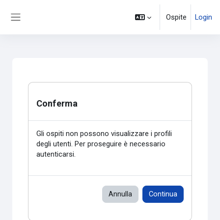
Vai al contenuto principale
Ospite
Login
Pannello laterale
Conferma
Gli ospiti non possono visualizzare i profili
degli utenti. Per proseguire è necessario
autenticarsi.
Annulla
Continua