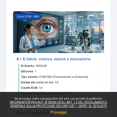
Immagine del corso A.I. & Salute: scienza, visione e innova
Corsi ECM - FAD
A.I. & Salute: scienza, visione e innovazione
ID Evento
:
490328
Edizione
:
1
Tipo evento
:
ECM FAD (Formazione a Distanza)
Durata del corso in ore
:
10
Crediti ECM
:
10
Numero massimo partecipanti
:
500
x
Se prosegui nella navigazione del sito, ne accetti le politiche:
Data inizio ECM
:
10 luglio 2026
INFORMATIVA PRIVACY AI SENSI DEGLI ART. 13 DEL REGOLAMENTO
Data fine ECM
:
1 dicembre 2026
GENERALE SULLA PROTEZIONE DEI DATI (UE) – GDPR - N. 2016/679
Prosegui
ECM in modalità FAD