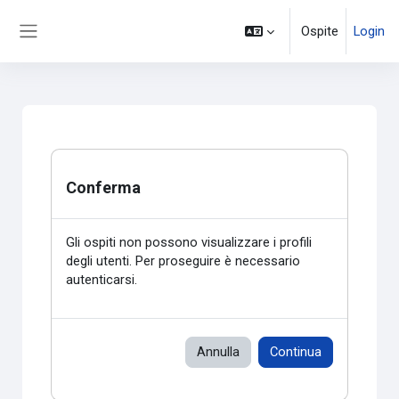
Vai al contenuto principale
Ospite
Login
Pannello laterale
Conferma
Gli ospiti non possono visualizzare i profili
degli utenti. Per proseguire è necessario
autenticarsi.
Annulla
Continua