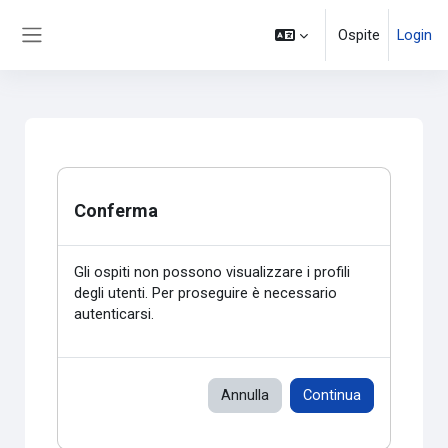
Vai al contenuto principale
Ospite
Login
Pannello laterale
Conferma
Gli ospiti non possono visualizzare i profili
degli utenti. Per proseguire è necessario
autenticarsi.
Annulla
Continua