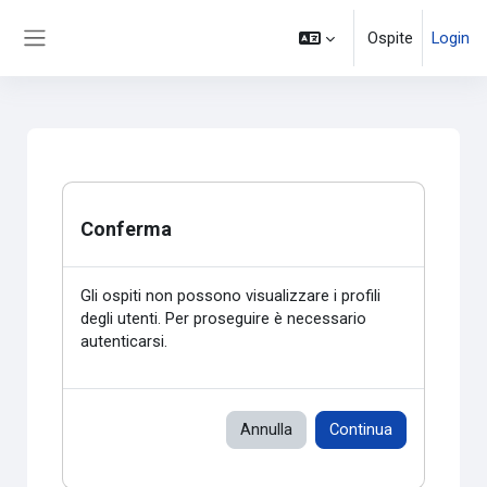
Vai al contenuto principale
Ospite
Login
Pannello laterale
Conferma
Gli ospiti non possono visualizzare i profili
degli utenti. Per proseguire è necessario
autenticarsi.
Annulla
Continua