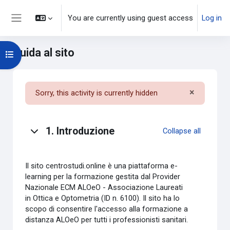
Skip to main content
You are currently using guest access
Log in
Side panel
Guida al sito
Open course index
×
Sorry, this activity is currently hidden
Dismiss t
Topic outline
1. Introduzione
Collapse all
Il sito centrostudi.online è una piattaforma e-
learning per la formazione gestita dal Provider
Nazionale ECM ALOeO - Associazione Laureati
in Ottica e Optometria (ID n. 6100). Il sito ha lo
scopo di consentire l'accesso alla formazione a
distanza ALOeO per tutti i professionisti sanitari.