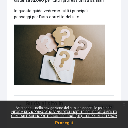
distanza ALOeO per tutti i professionisti sanitari.
In questa guida vedremo tutti i principali
passaggi per l'uso corretto del sito.
Guida al sito in
x
Non disponibile
Se prosegui nella navigazione del sito, ne accetti le politiche:
formato libro
INFORMATIVA PRIVACY AI SENSI DEGLI ART. 13 DEL REGOLAMENTO
GENERALE SULLA PROTEZIONE DEI DATI (UE) – GDPR - N. 2016/679
Prosegui