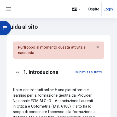
Vai al contenuto principale
Ospite
Login
Pannello laterale
Guida al sito
Apri indice del corso
×
Purtroppo al momento questa attività è
Ignora no
nascosta
Indice degli argomenti
1. Introduzione
Minimizza tutto
Il sito centrostudi.online è una piattaforma e-
learning per la formazione gestita dal Provider
Nazionale ECM ALOeO - Associazione Laureati
in Ottica e Optometria (ID n. 6100). Il sito ha lo
scopo di consentire l'accesso alla formazione a