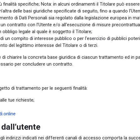
 finalità specifiche; Nota: in alcuni ordinamenti il Titolare può esser
altra delle basi giuridiche specificate di seguito, fino a quando l’Ut
tamento di Dati Personali sia regolato dalla legislazione europea in mat
 un contratto con l’Utente e/o all'esecuzione di misure precontrattual
obbligo legale al quale è soggetto il Titolare;
 un compito di interesse pubblico o per l'esercizio di pubblici poteri di
to del legittimo interesse del Titolare o di terzi.
i chiarire la concreta base giuridica di ciascun trattamento ed in par
essario per concludere un contratto.
etto di trattamento per le seguenti finalità:
lle tue richieste;
i.online
 dall’utente
gli indirizzi indicati nei differenti canali di accesso comporta la succe