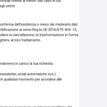
onali riferite ai minori. Nel caso in cui
gli utenti.
 la conferma dell’esistenza o meno dei medesimi dati
ettificazione ai sensi Reg.to UE 2016/679: Artt. 15,
i chiedere la cancellazione, la trasformazione in forma
ittimi, al loro trattamento.
renderemo in carico la tua richiesta.
 (newsletter, email automatiche ecc.).
i in qualsiasi momento per accedere alle