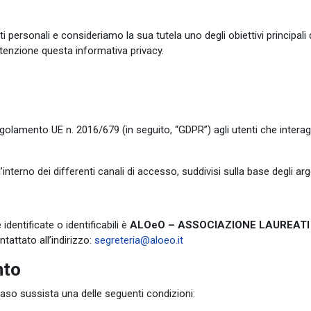
personali e consideriamo la sua tutela uno degli obiettivi principali d
ttenzione questa informativa privacy.
Regolamento UE n. 2016/679 (in seguito, “GDPR”) agli utenti che inter
nterno dei differenti canali di accesso, suddivisi sulla base degli arg
 identificate o identificabili è
ALOeO – ASSOCIAZIONE LAUREATI
attato all’indirizzo:
segreteria@aloeo.it
nto
in caso sussista una delle seguenti condizioni: