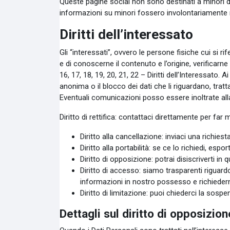
Queste pagine social non sono destinati a minori di 
informazioni su minori fossero involontariamente reg
Diritti dell’interessato
Gli “interessati”, ovvero le persone fisiche cui si 
e di conoscerne il contenuto e l’origine, verificarn
16, 17, 18, 19, 20, 21, 22 – Diritti dell’Interessato.
anonima o il blocco dei dati che li riguardano, tratta
Eventuali comunicazioni posso essere inoltrate all
Diritto di rettifica: contattaci direttamente per far mo
Diritto alla cancellazione: inviaci una richies
Diritto alla portabilità: se ce lo richiedi, es
Diritto di opposizione: potrai disiscriverti in
Diritto di accesso: siamo trasparenti riguar
informazioni in nostro possesso e richiedern
Diritto di limitazione: puoi chiederci la sospe
Dettagli sul diritto di opposizion