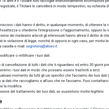
16 anni e il Titolare non raccoglie intenzionalmente informazioni pers
istrate, il Titolare le cancellerà in modo tempestivo, su richiesta de
riferiscono i dati hanno il diritto, in qualunque momento, di ottenere
e l’esattezza o chiederne l’integrazione o l’aggiornamento, oppure la r
 Ai sensi dei medesimi articoli gli interessati hanno altresì il diritto d
ti in violazione di legge, nonché di opporsi in ogni caso, per motivi leg
a casella e-mail:
segreteria@aloeo.it
.
dificare o rettificare i tuoi dati.
ta di cancellazione di tutti i dati che ti riguardano ed entro 30 giorni p
porteremo i tuoi dati in modo che possano essere trasferiti a terzi.
 qualsiasi momento da tutti gli usi specifici che facciamo dei tuoi dati
do ai dati che raccogliamo e all’uso che ne facciamo. Puoi contattarc
e la modifica.
nsione del trattamento dei tuoi dati, se sussistono motivi legittimi.
e