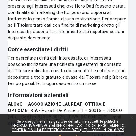
presente agli Interessati che, ove i loro Dati fossero trattati
con finalità di marketing diretto, possono opporsi al
trattamento senza fornire alcuna motivazione. Per scoprire
se il Titolare tratti dati con finalità di marketing diretto gli
Interessati possono fare riferimento alle rispettive sezioni
di questo documento.
Come esercitare i diritti
Per esercitare i diritti dell’ Interessato, gli Interessati
possono indirizzare una richiesta agli estremi di contatto
del Titolare indicati in questo documento. Le richieste sono
depositate a titolo gratuito e evase dal Titolare nel più breve
tempo possibile, in ogni caso entro un mese.
Informazioni aziendali
ALOeO – ASSOCIAZIONE LAUREATI OTTICA E
OPTOMETRIA
- P.zza F. De Andrè n. 1 – 30016 – JESOLO
(VE) – Cod.Fis. 92027930129 - P.IVA: 04180400279 – mail:
x
Se prosegui nella navigazione del sito, ne accetti le politiche:
segreteria@aloeo.it
INFORMATIVA PRIVACY AI SENSI DEGLI ART. 13 DEL REGOLAMENTO
GENERALE SULLA PROTEZIONE DEI DATI (UE) – GDPR - N. 2016/679
Torna all'inizio